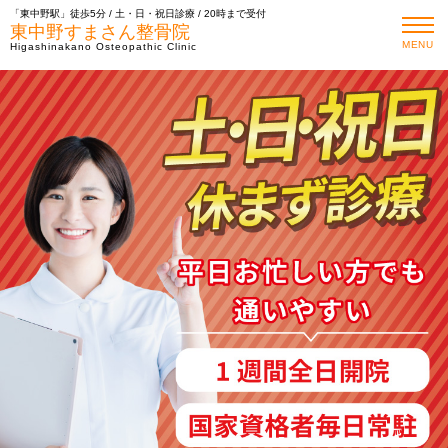
「東中野駅」徒歩5分 / 土・日・祝日診療 / 20時まで受付
東中野すまさん整骨院
MENU
Higashinakano Osteopathic Clinic