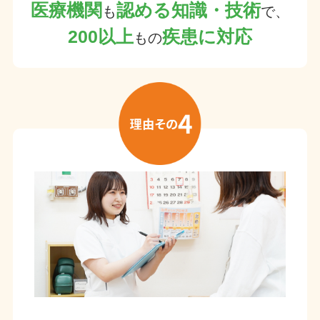
医療機関
認める知識・技術
も
で、
200以上
疾患に対応
もの