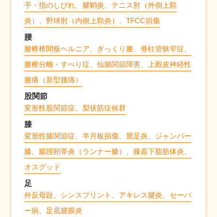
手・指のしびれ、腱鞘炎、テニス肘（外側上顆
炎）、野球肘（内側上顆炎）、TFCC損傷
腰
腰椎椎間板ヘルニア、ぎっくり腰、脊柱管狭窄症、
腰椎分離・すべり症、仙腸関節障害、上殿皮神経性
腰痛（新型腰痛）
股関節
変形性股関節症、梨状筋症候群
膝
変形性膝関節症、半月板損傷、鵞足炎、ジャンパー
膝、腸脛靭帯炎（ランナー膝）、膝蓋下脂肪体炎、
オスグッド
足
外反母趾、シンスプリント、アキレス腱炎、セーバ
ー病、足底腱膜炎