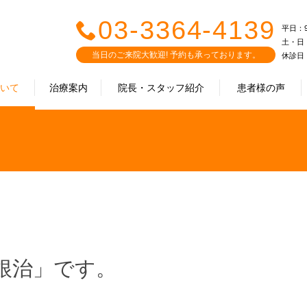
03-3364-4139
平日：9:0
土・日・祝
当日のご来院大歓迎! 予約も承っております。
休診日
ついて
治療案内
院長・スタッフ紹介
患者様の声
根治」です。